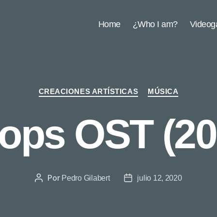
Home
¿Who I am?
Video
Categorías
CREACIONES ARTÍSTICAS
MÚSICA
ops OST (20
Por
Pedro Gilabert
julio 12, 2020
Autor
Fecha
de
de
la
la
entrada
entrada